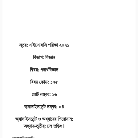
স্তর: এইচএসসি পরিক্ষা ২০২১
বিভাগ: বিজ্ঞান
বিষয়: পদার্থবিজ্ঞান
বিষয় কোড: ১৭৫
মোট নম্বর: ১৬
অ্যাসাইনমেন্ট নম্বর: ০৪
অ্যাসাইনমেন্ট ও অধ্যায়ের শিরােনাম:
অধ্যায়-তৃতীয়; চল তড়িৎ।