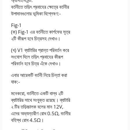
অ্যাসাইনমেন্ট:
বর্তনীতে তড়িৎ প্রবাহের ক্ষেত্রে বর্তনীর
উপাদানগুলাের ভূমিকা বিশ্লেষণ:-
Fig-1
(ক) Fig-1 এর বর্তনীতে কার্শফের সূত্র
২টি কীরূপ হবে চিত্রসহ দেখাও।
(খ) V1 ব্যাটারির প্রান্ত পরিবর্তন করে
সংযােগ দিলে তড়িৎ প্রবাহের কীরূপ
পরিবর্তন হবে চিত্র এঁকে দেখাও।
এবার আরেকটি বর্তনী নিয়ে চিন্তা করা
যাক:-
মনেকরাে, বর্তনীতে একটি বাল্ব ২টি
ব্যাটারির সাথে সংযুক্ত রয়েছে। ব্যাটারি
২ টির তড়িচ্চালক বলের মান 12V,
এদের অভ্যন্তরীণ রােধ 0.5Ω, বর্তনীর
বহিস্থ রােধ 4.5Ω।