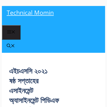
Skip
Technical Momin
to
content
Menu
এইচএসসি ২০২১
ষষ্ঠ সপ্তাহের
এসাইনমেন্ট
অ্যাসাইনমেন্ট পিডিএফ