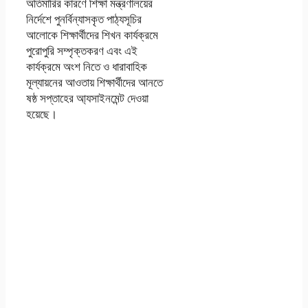
অতিমারির কারণে শিক্ষা মন্ত্রণালয়ের
নির্দেশে পুনর্বিন্যাসকৃত পাঠ্যসূচির
আলোকে শিক্ষার্থীদের শিখন কার্যক্রমে
পুরোপুরি সম্পৃক্তকরণ এবং এই
কার্যক্রমে অংশ নিতে ও ধারাবাহিক
মূল্যায়নের আওতায় শিক্ষার্থীদের আনতে
ষষ্ঠ সপ্তাহের আ্যসাইনমেন্ট দেওয়া
হয়েছে।
এইচএসসি এসাইনমেন্ট
২০২১ উত্তর/সমাধান
লঘুসংগীত ২য় পত্র
(এসাইনমেন্ট ৪) -ষষ্ঠ
সপ্তাহ