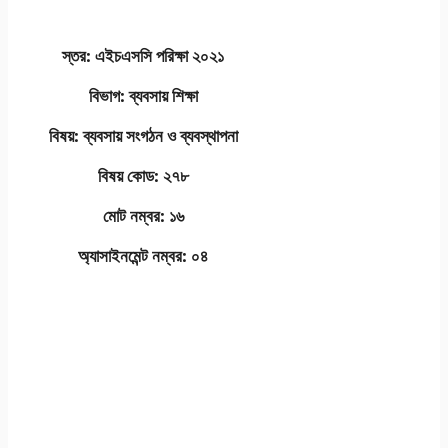
স্তর: এইচএসসি পরিক্ষা ২০২১
বিভাগ: ব্যবসায় শিক্ষা
বিষয়: ব্যবসায় সংগঠন ও ব্যবস্থাপনা
বিষয় কোড: ২৭৮
মোট নম্বর: ১৬
অ্যাসাইনমেন্ট নম্বর: ০৪
এইচএসসি এসাইনমেন্ট
২০২১ উত্তর/সমাধান
উৎপাদন স্থাপনাপনা ও
বিপনন ২য় পত্র