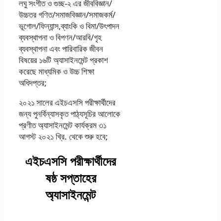
লঘু সংগীত ও গুচ্ছ-২ এর জীববিজ্ঞান/
উচ্চতর গণিত/সমাজবিজ্ঞান/সমাজকর্ম/
ভূগােল/ফিন্যান্স,ব্যাংকি ও বিমা/উৎপাদন
ব্যবস্থাপনা ও বিপণন/আরবি/গৃহ
ব্যবস্থাপনা এবং পারিবারিক জীবন
বিষয়ের ১৬টি অ্যাসাইনমেন্ট প্রকাশ
করেছে মাধ্যমিক ও উচ্চ শিক্ষা
অধিদপ্তর;
২০২১ সালের এইচএসসি পরীক্ষার্থীদের
জন্য পুনর্বিন্যাসকৃত পাঠ্যসূচির আলােকে
প্রণীত অ্যাসাইনমেন্ট কার্যক্রম ৩১
আগস্ট ২০২১ খ্রি. থেকে শুরু হবে;
এইচএসসি পরীক্ষার্থীদের
ষষ্ঠ সপ্তাহের
অ্যাসাইনমেন্ট