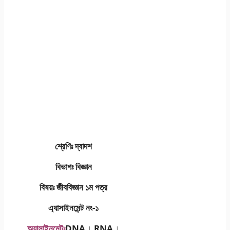
শ্রেণিঃ দ্বাদশ
বিভাগঃ বিজ্ঞান
বিষয়ঃ জীববিজ্ঞান ১ম পত্র
এ্যাসাইনমেন্ট নং-১
অ্যাসাইনমেন্টঃ
DNA ↓ RNA ↓