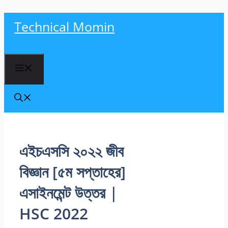
Skip
Technical Momin
to
content
Menu
এইচএসসি ২০২২ জীব
বিজ্ঞান [৫ম সপ্তাহের]
এসাইনমেন্ট উত্তর |
HSC 2022