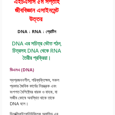
এইচএসসি ৫ম সপ্তাহ
জীববিজ্ঞান এসাইনমেন্ট
উত্তর
DNA ↓ RNA ↓ প্রােটিন
DNA এর সচিত্র ভৌত গঠন,
চিত্রসহ DNA থেকে RNA
তৈরীর প্রক্রিয়া।
ডিএনএ (DNA)
স্বপ্রজননশীল, পরিব্যক্তিক্ষম, সকল
প্রকার জৈবিক কার্যের নিয়ন্ত্রক এবং
বংশগত বৈশিষ্ট্যের ধারক ও বাহক, যা
সজীব কোষে অবস্থিত থাকে তাকে
DNA বলে।
ডিঅক্সিরাইবােনিউক্লিক অ্যাসিড এর