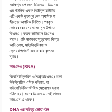
সংক্ষিপ্ত রূপ হলাে ডিএনএ। ডিএনএ
এর গাঠনিক একক নিউক্লিয়ােটাইড।
এটি একটি বৃহদাণুর জৈব অ্যাসিড যা
জীবনের আণবিক ভিত্তি। প্রকৃত
কোষের ক্রোমােসােমের মূল উপাদান
ডিএনএ। কতক ভাইরাসে ডিএনএ
থাকে। এটি সাধারণত সূত্রাকার কিন্তু
আদি কোষ, মাইটোকন্ড্রিয়া ও
ক্লোরােপ্লাস্টে এর আকার বৃত্তের
ন্যায়।
আরএনএ (RNA)
রিবোনিউক্লিয়িক এসিড(আরএনএ) হলো
নিউক্লিয়িক এসিড পলিমার, যা
রাইবোনিউক্লিওটাইড মোনোমার দ্বারা
গঠিত হয়। যাদের ডি.এন.এ নেই তাদের
আর.এন.এ থাকে।
DNA এর সচিত্র ভৌত গঠন