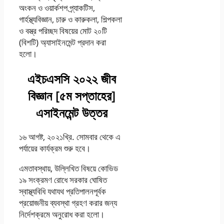
অংকন ও ওয়ার্কশপ প্র্যাকটিস,
গার্হস্থ্যবিজ্ঞান, চারু ও কারুকলা, শিল্পকলা
ও বস্ত্র পরিচ্ছদ বিষয়ের মােট ২০টি
(বিশটি) অ্যাসাইনমেন্ট প্রদান করা
হলাে।
এইচএসসি ২০২২ জীব
বিজ্ঞান [৫ম সপ্তাহের]
এসাইনমেন্ট উত্তর
১৬ আগষ্ট, ২০২১খ্রি. সােমবার থেকে এ
পর্যায়ের কার্যক্রম শুরু হবে।
এমতাবস্থায়, উল্লিখিত বিষয়ে কোভিড
১৯ সংক্রমণ রােধে সরকার ঘােষিত
স্বাস্থ্যবিধি যথাযথ প্রতিপালনপূর্বক
প্রয়ােজনীয় ব্যবস্থা গ্রহণ করার জন্য
নির্দেশক্রমে অনুরােধ করা হলাে।