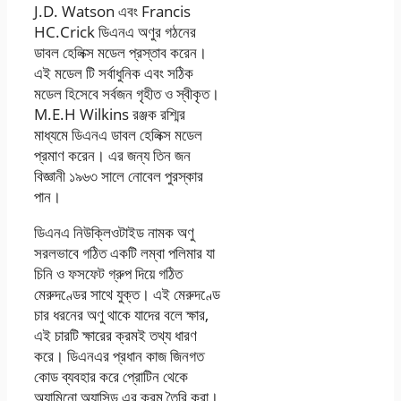
J.D. Watson এবং Francis
HC.Crick ডিএনএ অণুর গঠনের
ডাবল হেলিক্স মডেল প্রস্তাব করেন।
এই মডেল টি সর্বাধুনিক এবং সঠিক
মডেল হিসেবে সর্বজন গৃহীত ও স্বীকৃত।
M.E.H Wilkins রঞ্জক রশ্মির
মাধ্যমে ডিএনএ ডাবল হেলিক্স মডেল
প্রমাণ করেন। এর জন্য তিন জন
বিজ্ঞানী ১৯৬৩ সালে নােবেল পুরস্কার
পান।
ডিএনএ নিউক্লিওটাইড নামক অণু
সরলভাবে গঠিত একটি লম্বা পলিমার যা
চিনি ও ফসফেট গ্রুপ দিয়ে গঠিত
মেরুদণ্ডের সাথে যুক্ত। এই মেরুদণ্ডে
চার ধরনের অণু থাকে যাদের বলে ক্ষার,
এই চারটি ক্ষারের ক্রমই তথ্য ধারণ
করে। ডিএনএর প্রধান কাজ জিনগত
কোড ব্যবহার করে প্রোটিন থেকে
অ্যামিনো অ্যাসিড এর ক্রম তৈরি করা।