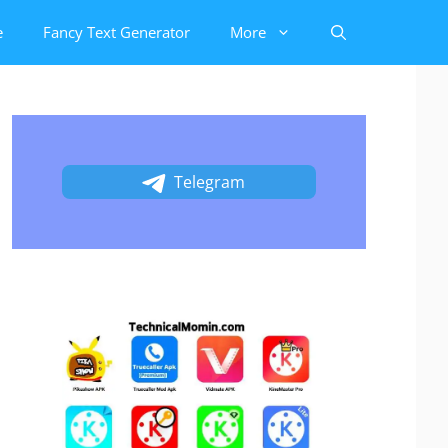
e
Fancy Text Generator
More
Telegram