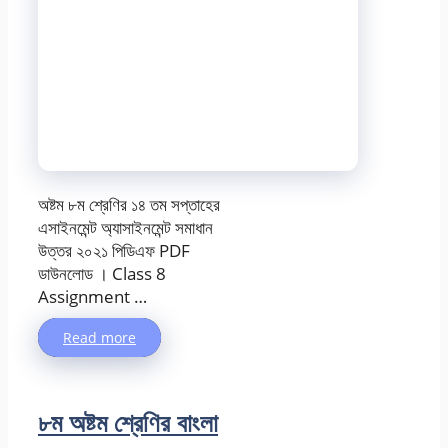
অষ্টম ৮ম শ্রেণির ১৪ তম সপ্তাহের
এসাইনমেন্ট অ্যাসাইনমেন্ট সমাধান
উত্তর ২০২১ পিডিএফ PDF
ডাউনলোড । Class 8
Assignment …
Read more
৮ম অষ্টম শ্রেণির বাংলা