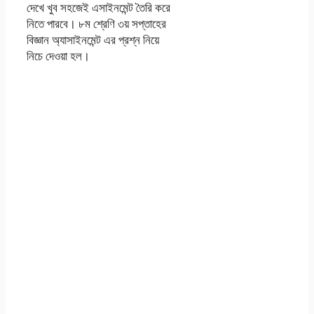
দেখে খুব সহজেই এসাইনমেন্ট তৈরি করে
নিতে পারবে। ৮ম শ্রেণি ৩য় সপ্তাহের
বিজ্ঞান অ্যাসাইনমেন্ট এর প্রশ্ন নিয়ে
নিচে দেওয়া হল।
৮ম অষ্টম শ্রেণির
অ্যাসাইনমেন্ট ৩য় তৃতীয়
সপ্তাহের বিজ্ঞান
(Science) উত্তর
২০২২ Class 8
Eighth Science
Assignment 3rd
week Answer
2022