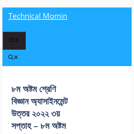
Skip
Technical Momin
to
content
Menu
৮ম অষ্টম শ্রেণি
বিজ্ঞান অ্যাসাইনমেন্ট
উত্তর ২০২২ ৩য়
সপ্তাহ – ৮ম অষ্টম