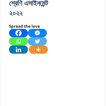
শ্রেণি এসাইনমেন্ট
২০২২
Spread the love
৮ম অষ্টম শ্রেণির ৩য়
তৃতীয় সপ্তাহের বিজ্ঞান
এসাইনমেন্ট অ্যাসাইনমেন্ট
উত্তর সমাধান ২০২২ |