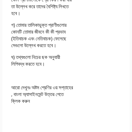
তা উল্লেখ করে তাদের বৈশিষ্ট্য লিখতে
হবে।
গ) তােমার তালিকাভুক্ত প্রাণীগুলাের
কোনটি তােমার জীবনে কী কী প্রভাব
(ইতিবাচক এবং নেতিবাচক) ফেলেছে
সেগুলাে উল্লেখ করতে হবে।
ঘ) তথ্যগুলাে নিচের ছক অনুযায়ী
লিপিবদ্ধ করতে হবে।
আরো দেখুনঃ অষ্টম শ্রেণির ৩য় সপ্তাহের
, বাংলা অ্যাসাইনমেন্ট উত্তর পেতে
ক্লিক করুন
অষ্টম শ্রেণির বিজ্ঞান ,
বাংলা অ্যাসাইনমেন্ট দেওয়া