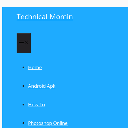
Skip
Technical Momin
to
content
Menu
Home
Android Apk
How To
Photoshop Online