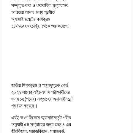
সম্পৃক্ত করা ও ধারাবাহিক মূল্যায়নের
আওতায় আনার জন্য প্রণীত
অ্যাসাইনমেন্টের কার্যক্রম
১৪/০৬/২০২১খ্রি. থেকে শুরু হয়েছে।
একাদশ শ্রেণি ৫ম পঞ্চম
সপ্তাহের এসাইনমেন্ট
অ্যাসাইনমেন্ট পিডিএফ
ডাউনলোড
জাতীয় শিক্ষাক্রম ও পাঠ্যপুস্তক বাের্ড
২০২২ সালের এইচএসসি পরীক্ষার্থীদের
জন্য ১৫(পনের) সপ্তাহের অ্যাসাইনমেন্ট
প্রণয়ন করেছে।
এরই অংশ হিসেবে অ্যাসাইনমেন্ট গ্রীড
অনুযায়ী ৫ম সপ্তাহের জন্য গুচ্ছ ৪ এর
জীববিজ্ঞান, সমাজবিজ্ঞান, সমাজকর্ম,