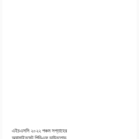
এইচএসসি ২০২২ পঞ্চম সপ্তাহের
অ্যাসাইনমেন্ট পিডিএফ ডাউনলোড