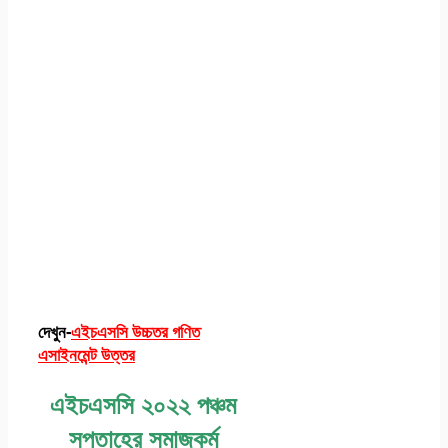
দেখুন-
এইচএসসি উচ্চতর গণিত
এসাইনমেন্ট উত্তর
এইচএসসি ২০২২ পঞ্চম
সপ্তাহের সমাজকর্ম