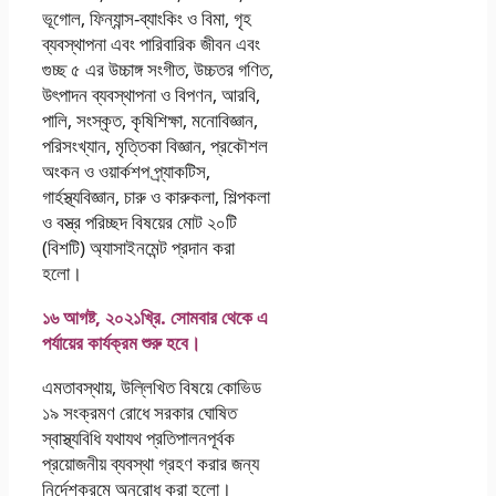
ভূগােল, ফিন্যান্স-ব্যাংকিং ও বিমা, গৃহ
ব্যবস্থাপনা এবং পারিবারিক জীবন এবং
গুচ্ছ ৫ এর উচ্চাঙ্গ সংগীত, উচ্চতর গণিত,
উৎপাদন ব্যবস্থাপনা ও বিপণন, আরবি,
পালি, সংস্কৃত, কৃষিশিক্ষা, মনােবিজ্ঞান,
পরিসংখ্যান, মৃত্তিকা বিজ্ঞান, প্রকৌশল
অংকন ও ওয়ার্কশপ প্র্যাকটিস,
গার্হস্থ্যবিজ্ঞান, চারু ও কারুকলা, শিল্পকলা
ও বস্ত্র পরিচ্ছদ বিষয়ের মােট ২০টি
(বিশটি) অ্যাসাইনমেন্ট প্রদান করা
হলাে।
১৬ আগষ্ট, ২০২১খ্রি. সােমবার থেকে এ
পর্যায়ের কার্যক্রম শুরু হবে।
এমতাবস্থায়, উল্লিখিত বিষয়ে কোভিড
১৯ সংক্রমণ রােধে সরকার ঘােষিত
স্বাস্থ্যবিধি যথাযথ প্রতিপালনপূর্বক
প্রয়ােজনীয় ব্যবস্থা গ্রহণ করার জন্য
নির্দেশক্রমে অনুরােধ করা হলাে।