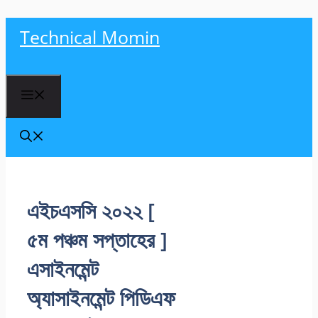
Skip
Technical Momin
to
content
Menu
এইচএসসি ২০২২ [
৫ম পঞ্চম সপ্তাহের ]
এসাইনমেন্ট
অ্যাসাইনমেন্ট পিডিএফ