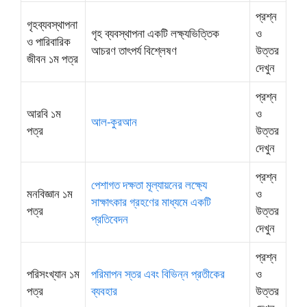
প্রশ্ন
গৃহব্যবস্থাপনা
গৃহ ব্যবস্থাপনা একটি লক্ষ্যভিত্তিক
ও
ও পারিবারিক
আচরণ তাৎপর্য বিশ্লেষণ
উত্তর
জীবন ১ম পত্র
দেখুন
প্রশ্ন
আরবি ১ম
ও
আল-কুরআন
পত্র
উত্তর
দেখুন
প্রশ্ন
পেশাগত দক্ষতা মূল্যায়নের লক্ষ্যে
মনবিজ্ঞান ১ম
ও
সাক্ষাৎকার গ্রহণের মাধ্যমে একটি
পত্র
উত্তর
প্রতিবেদন
দেখুন
প্রশ্ন
পরিসংখ্যান ১ম
পরিমাপন স্তর এবং বিভিন্ন প্রতীকের
ও
পত্র
ব্যবহার
উত্তর