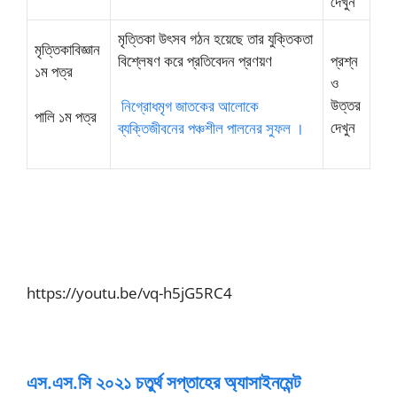
দেখুন
মৃত্তিকা উৎসব গঠন হয়েছে তার যুক্তিকতা
মৃত্তিকাবিজ্ঞান
বিশ্লেষণ করে প্রতিবেদন প্রণয়ণ
প্রশ্ন
১ম পত্র
ও
উত্তর
নিগ্রোধমৃগ জাতকের আলোকে
পালি ১ম পত্র
দেখুন
ব্যক্তিজীবনের পঞ্চশীল পালনের সুফল ।
https://youtu.be/vq-h5jG5RC4
এস.এস.সি ২০২১ চতুর্থ সপ্তাহের অ্যাসাইনমেন্ট