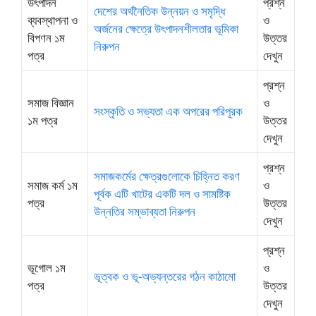
উৎপাদন
প্রশ্ন
দেশের অর্থনৈতিক উন্নয়ন ও সমৃদ্ধি
ব্যবস্থাপনা ও
ও
অর্জনের ক্ষেত্রে উৎপাদনশীলতার ভূমিকা
বিপণন ১ম
উত্তর
নিরুপন
পত্র
দেখুন
প্রশ্ন
সমাজ বিজ্ঞান
ও
সংস্কৃতি ও সভ্যতা এক অপরের পরিপূরক
১ম পত্র
উত্তর
দেখুন
প্রশ্ন
সমাজকর্মের ক্ষেত্রগুলোকে চিহ্নিত করণ
সমাজ কর্ম ১ম
ও
পূর্বক এটি খাটের একটি দল ও সামষ্টিক
পত্র
উত্তর
উন্নতির সম্ভাব্যতা নিরুপন
দেখুন
প্রশ্ন
ভূগোল ১ম
ও
ভূত্বক ও ভূ-অভ্যন্তরের গঠন কাঠামো
পত্র
উত্তর
দেখুন