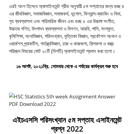
এরই অংশ হিসেবে অ্যাসাইনমেন্ট গ্রীড অনুযায়ী ৫ম সপ্তাহের জন্য গুচ্ছ ৪
এর জীববিজ্ঞান, সমাজবিজ্ঞান, সমাজকর্ম, ভূগােল, ফিন্যান্স-ব্যাংকিং ও বিমা,
গৃহ ব্যবস্থাপনা এবং পারিবারিক জীবন এবং গুচ্ছ ৫ এর উচ্চাঙ্গ সংগীত,
উচ্চতর গণিত, উৎপাদন ব্যবস্থাপনা ও বিপণন, আরবি, পালি, সংস্কৃত,
কৃষিশিক্ষা, মনােবিজ্ঞান, পরিসংখ্যান, মৃত্তিকা বিজ্ঞান, প্রকৌশল অংকন ও
ওয়ার্কশপ প্র্যাকটিস, গার্হস্থ্যবিজ্ঞান, চারু ও কারুকলা, শিল্পকলা ও বস্ত্র
পরিচ্ছদ বিষয়ের মােট ২০টি (বিশটি) অ্যাসাইনমেন্ট প্রদান করা হলাে।
১৬ আগষ্ট, ২০২১খ্রি. সােমবার থেকে এ পর্যায়ের কার্যক্রম শুরু হবে
এইচএসসি পরিসংখ্যান ৫ম সপ্তাহ এসাইনমেন্ট
প্রশ্ন 2022