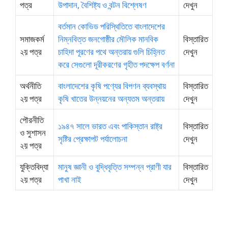
পত্র
উপাদান, বৈশিষ্ট্য ও বন্টন বিশ্লেষণ
দেখুন
বর্তমান কোভিড পরিস্থিতিতে বাংলাদেশের
সমাজকর্ম
নিম্নবিত্ত জনগোষ্ঠীর মৌলিক মানবিক
বিস্তারিত
২য় পত্র
চাহিদা পূরণের পথে অন্তরায় গুলি চিহ্নিত
দেখুন
করে সেগুলো দূরীকরণের গৃহীত পদক্ষেপ বর্ণনা
অর্থনীতি
বাংলাদেশের কৃষি পণ্যের বিপণন ব্যবস্থায়
বিস্তারিত
২য় পত্র
কৃষি খাতের উন্নয়নের অন্যতম অন্তরায়
দেখুন
পৌরনীতি
১৯৪৭ সালে ভারত এবং পাকিস্তান রাষ্ট্র
বিস্তারিত
ও সুশাসন
সৃষ্টির প্রেক্ষাপট পর্যালোচনা
দেখুন
২য় পত্র
যুক্তিবিদ্যা
মানুষ জ্ঞানী ও বুদ্ধিবৃত্তি সম্পন্ন প্রাণী যার
বিস্তারিত
২য় পত্র
পাখা নাই
দেখুন