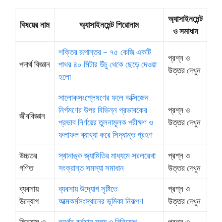
অ্যাসাইনমেন্ট
বিষয়ের নাম
অ্যাসাইনমেন্ট শিরোনাম
ও সমাধান
শক্তির রূপান্তর – ৭৫ কেজি একটি
প্রশ্ন ও
পদার্থ বিজ্ঞান
পাথর ৪০ মিটার উঁচু থেকে ছেড়ে দেওয়া
উত্তর দেখুন
হলো
সালােকসংশ্লেষণের ফলে অক্সিজেন
নির্গমণের উপর বিভিন্ন প্রভাবকের
প্রশ্ন ও
জীববিজ্ঞান
প্রভাব নির্ণয়ের তুলনামূলক পরীক্ষণ ও
উত্তর দেখুন
ফলাফল ব্যাখ্যা করে সিদ্ধান্ত গ্রহণ
উচ্চতর
স্থানাঙ্ক জ্যামিতির মাধ্যমে সরলরেখা
প্রশ্ন ও
গণিত
সংক্রান্ত সমস্যা সমাধান
উত্তর দেখুন
ব্যবসায়
ব্যবসায় উদ্যোগ সৃষ্টিতে
প্রশ্ন ও
উদ্যোগ
আত্মকর্মসংস্থানের ভূমিকা নিরূপণ
উত্তর দেখুন
ফিন্যান্স ও
অর্থের বর্তমান মূল্য ও বিনিয়ােগ
প্রশ্ন ও