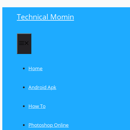
Skip
Technical Momin
to
content
Menu
Home
Android Apk
How To
Photoshop Online