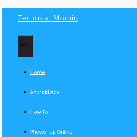
Skip
Technical Momin
to
content
Menu
Home
Android Apk
How To
Photoshop Online