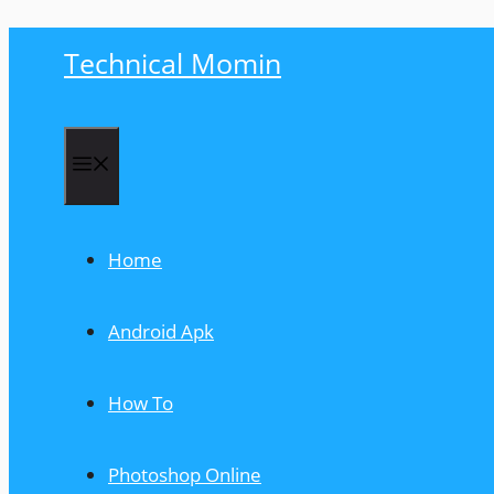
Skip
Technical Momin
to
content
Menu
Home
Android Apk
How To
Photoshop Online