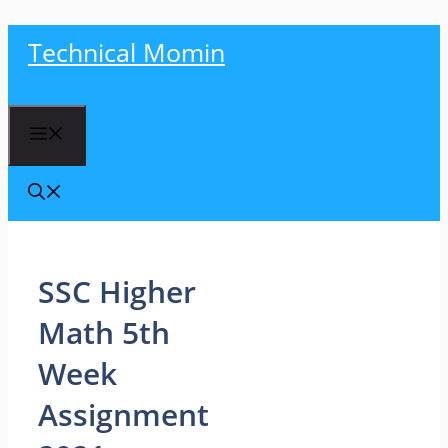
Skip
Technical Momin
to
content
Menu
SSC Higher
Math 5th
Week
Assignment