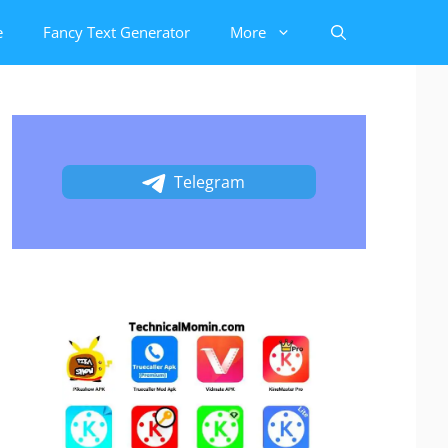
e
Fancy Text Generator
More
Telegram