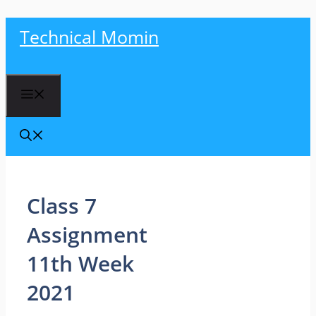
Skip
Technical Momin
to
content
Menu
Class 7
Assignment
11th Week
2021