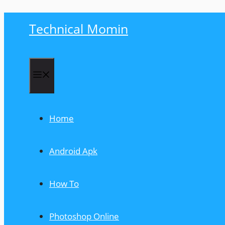
Skip
Technical Momin
to
content
Menu
Home
Android Apk
How To
Photoshop Online