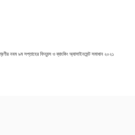
েণীর নবম ৯ম সপ্তাহের ফিন্যন্স ও ব্যাংকিং অ্যাসাইনমেন্ট সমাধান ২০২১