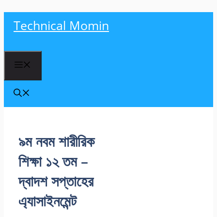
Skip
Technical Momin
to
content
Menu
৯ম নবম শারীরিক
শিক্ষা ১২ তম –
দ্বাদশ সপ্তাহের
এ্যাসাইনমেন্ট