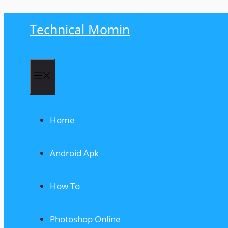
Skip
Technical Momin
to
content
Menu
Home
Android Apk
How To
Photoshop Online