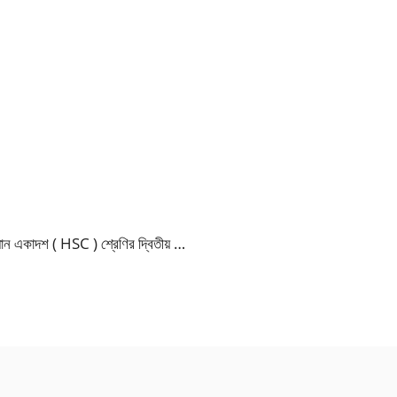
ধান একাদশ ( HSC ) শ্রেণির দ্বিতীয় …