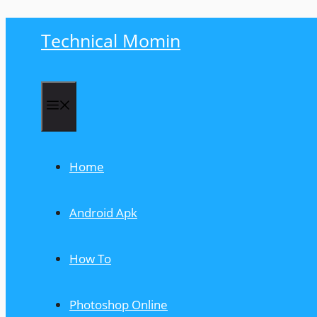
Skip
Technical Momin
to
content
Menu
Home
Android Apk
How To
Photoshop Online