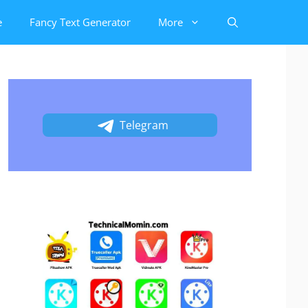
e
Fancy Text Generator
More
Telegram