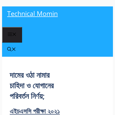
Skip
Technical Momin
to
content
Menu
দামের ওঠা নামার
চাহিদা ও যােগানের
পরিবর্তন নির্ণয়;
এইচএসসি পরীক্ষা ২০২১