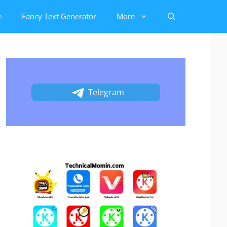
e
Fancy Text Generator
More
Telegram