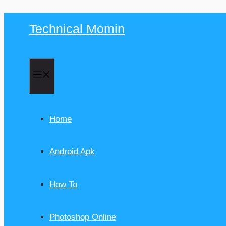
Skip
Technical Momin
to
content
Menu
Home
Android Apk
How To
Photoshop Online