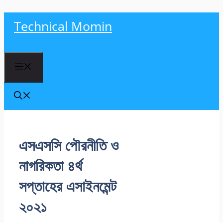
Skip
Technical Momin
to
content
Menu
এসএসসি পৌরনীতি ও
নাগরিকতা ৪র্থ
সপ্তাহের এসাইনমেন্ট
২০২১