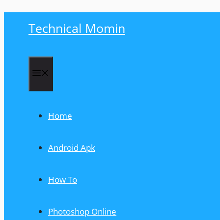
Skip
Technical Momin
to
content
Menu
Home
Android Apk
How To
Photoshop Online