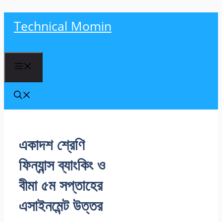
Skip
Technical Momin
to
content
Menu
একাদশ শ্রেণি
ফিন্যান্স ব্যাংকিং ও
বীমা ৫ম সপ্তাহের
এসাইনমেন্ট উত্তর