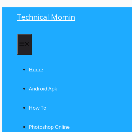
Skip
Technical Momin
to
content
Menu
Home
Android Apk
How To
Photoshop Online