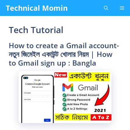
Skip
Technical Momin
Me
to
content
Tech Tutorial
How to create a Gmail account-
নতুন জিমেইল একাউন্ট খোলার নিয়ম | How
to Gmail sign up : Bangla