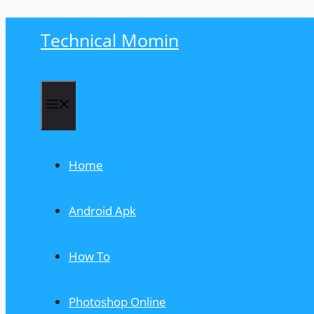
Skip
Technical Momin
to
content
Menu
Home
Android Apk
How To
Photoshop Online