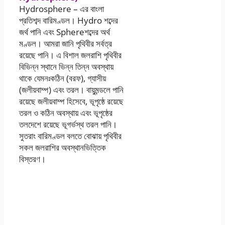
Hydrosphere – এর বাংলা
প্রতিশব্দ বারিমণ্ডল। Hydro শব্দের
জর্থ পানি এবং Sphereশব্দের অর্থ
মণ্ডল। আমরা জানি পৃথিবীর সর্বত্র
রয়েছে পানি। এ বিশাল জলরাশি পৃথিবীর
বিভিন্ন স্থানে ভিন্ন তিন্ন অবস্থায়
থাকে যেমনঃকঠিন (বরফ), গ্যাসীয়
(জলীয়বাম্প) এবং তরল। বায়ুমন্ডলে পানি
রয়েছে জলীয়বাম্প হিসেবে, ভূপৃষ্ঠে রয়েছে
তরল ও কঠিন অবস্থায় এবং ভূপৃষ্ঠের
তলদেশে রয়েছে ভূগর্ভস্থ তরল পানি।
সুতরাং বারিমণ্ডল বলতে বোঝায় পৃথিবীর
সকল জলরাশির অবস্থানভিত্তিক
বিস্তরণ।
এসএসসি 2021 ভূগোল
ও পরিবেশ এসাইনমেন্ট
উত্তর ৬ষ্ঠ সপ্তাহ