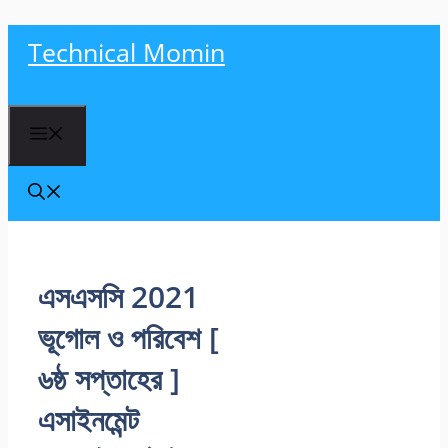
Skip
Technical Momin
to
content
Menu
এসএসসি 2021
ভূগোল ও পরিবেশ [
৬ষ্ঠ সপ্তাহের ]
এসাইনমেন্ট