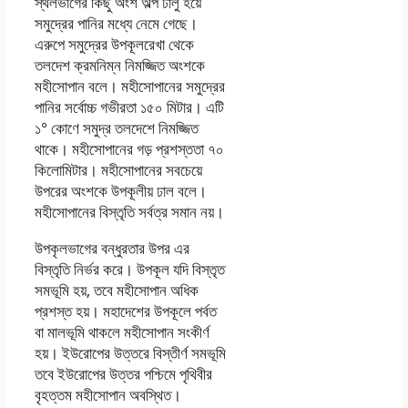
স্থলভাগের কিছু অংশ অল্প ঢালু হয়ে
সমুদ্রের পানির মধ্যে নেমে গেছে।
এরুপে সমুদ্রের উপকূলরেখা থেকে
তলদেশ ক্রমনিম্ন নিমজ্জিত অংশকে
মহীসোপান বলে। মহীসোপানের সমুদ্রের
পানির সর্বোচ্চ গভীরতা ১৫০ মিটার। এটি
১° কোণে সমুদ্র তলদেশে নিমজ্জিত
থাকে। মহীসোপানের গড় প্রশস্ততা ৭০
কিলোমিটার। মহীসোপানের সবচেয়ে
উপরের অংশকে উপকূলীয় ঢাল বলে।
মহীসোপানের বিস্তৃতি সর্বত্র সমান নয়।
উপকৃলভাগের বন্ধুরতার উপর এর
বিস্তৃতি নির্ভর করে। উপকূল যদি বিস্তৃত
সমভূমি হয়, তবে মহীসোপান অধিক
প্রশস্ত হয়। মহাদেশের উপকূলে পর্বত
বা মালভূমি থাকলে মহীসোপান সংকীর্ণ
হয়। ইউরোপের উত্তরে বিস্তীর্ণ সমভূমি
তবে ইউরোপের উত্তর পশ্চিমে পৃথিবীর
বৃহত্তম মহীসোপান অবস্থিত।