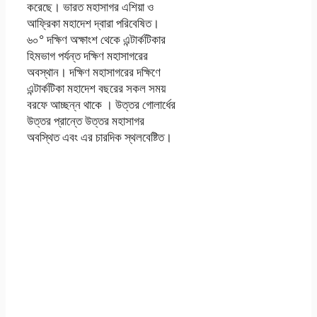
করেছে। ভারত মহাসাগর এশিয়া ও
আফ্রিকা মহাদেশ দ্বারা পরিবেষিত।
৬০° দক্ষিণ অক্ষাংশ থেকে এন্টার্কটিকার
হিমভাগ পর্যন্ত দক্ষিণ মহাসাগরের
অবস্থান। দক্ষিণ মহাসাগরের দক্ষিণে
এন্টার্কটিকা মহাদেশ বছরের সকল সময়
বরফে আচ্ছন্ন থাকে । উত্তর গোলার্ধের
উত্তর প্রান্তে উত্তর মহাসাগর
অবস্থিত এবং এর চারদিক স্থলবেষ্টিত।
এসএসসি 2021 ভূগোল
ও পরিবেশ এসাইনমেন্ট
উত্তর ৬ষ্ঠ সপ্তাহ