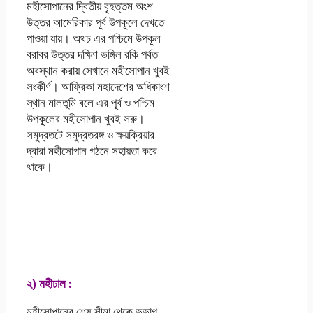
মহীসোপানের দ্বিতীয় বৃহত্তম অংশ
উত্তর আমেরিকার পূর্ব উপকূলে দেখতে
পাওয়া যায়। অথচ এর পশ্চিমে উপকূল
বরাবর উত্তর দক্ষিণ ভঙ্গিল রকি পর্বত
অবস্থান করায় সেখানে মহীসোপান খুবই
সংকীর্ণ। আফ্রিকা মহাদেশের অধিকাংশ
স্থান মালতুমি বলে এর পূর্ব ও পশ্চিম
উপকূলের মহীসোপান খুবই সরু।
সমুদ্রতটে সমুদ্রতরঙ্গ ও ক্ষয়ক্রিয়ার
দ্বারা মহীসোপান গঠনে সহায়তা করে
থাকে।
এসএসসি 2021 ভূগোল
ও পরিবেশ এসাইনমেন্ট
উত্তর ৬ষ্ঠ সপ্তাহ
২) মহীঢাল :
মহীসোপানের শেষ সীমা থেকে ভূভাগ