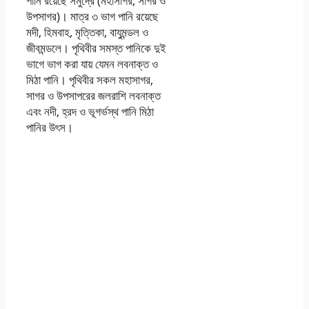
পানি রয়েছে সমুদ্রে (মহাসাগর, সাগর ও
উপসাগর)। মাত্র ৩ ভাগ পানি রয়েছে
মদী, হিমবাহ, মৃত্তিকা, বাযুমন্ডল ও
জীবমন্ডলে। পৃথিবীর সমস্ত পানিকে দুই
ভাগে ভাগ করা যায় যেমন লবনাক্ত ও
মিঠা পানি। পৃথিবীর সকল মহাসাগর,
সাগর ও উপসাপরের জলরাশি লবনাক্ত
এবং নদী, হ্রদ ও ভূগর্ভস্থ পানি মিঠা
পানির উৎস।