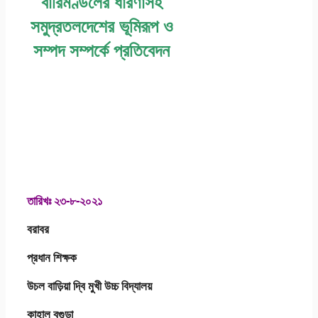
বারিমণ্ডলের ধারণাসহ
সমুদ্রতলদেশের ভূমিরূপ ও
সম্পদ সম্পর্কে প্রতিবেদন
এসএসসি 2021 ভূগোল
ও পরিবেশ এসাইনমেন্ট
উত্তর ৬ষ্ঠ সপ্তাহ
তারিখঃ ২৩-৮-২০২১
বরাবর
প্রধান শিক্ষক
উচল বাড়িয়া দ্বি মুখী উচ্চ বিদ্যালয়
কাহালু বগুড়া