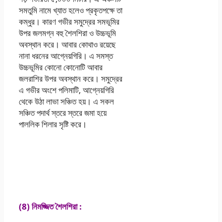
সমতুমি নামে খ্যাত হলেও প্রকৃতপক্ষে তা
কম্ধুর। কারণ গভীর সমুদ্রের সমভূমির
উপর জলমগ্ন বহু শৈলশিরা ও উচ্চভূমি
অবস্থান করে। আবার কোথাও রয়েছে
নানা ধরনের আগ্নেয়গিরি। এ সমস্ত
উচ্চভূমির কোনো কোনোটি আবার
জলরাশির উপর অবস্থান করে। সমুদ্রের
এ গভীর অংশে পলিমাটি, আগ্নেয়গিরি
থেকে উঠা লাভা সঞ্চিত হয়। এ সকল
সঞ্চিত পদার্থ স্তরে স্তরে জমা হয়ে
পাললিক শিলার সৃষ্টি করে।
এসএসসি 2021 ভূগোল
ও পরিবেশ এসাইনমেন্ট
উত্তর ৬ষ্ঠ সপ্তাহ
(8) নিমজ্জিত শৈলশিরা :