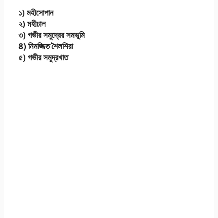
১) মহীসোপান
২) মহীঢাল
৩) গভীর সমুদ্রের সমভূমি
8) নিমজ্জিত শৈলশিরা
৫) গভীর সমুদ্রখাত
এসএসসি 2021 ভূগোল
ও পরিবেশ এসাইনমেন্ট
উত্তর ৬ষ্ঠ সপ্তাহ