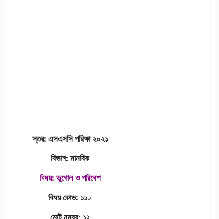
স্তর: এসএসসি পরিক্ষা ২০২১
বিভাগ: মানবিক
বিষয়: ভূগোল ও পরিবেশ
বিষয় কোড: ১১০
মোট নম্বর: ১২