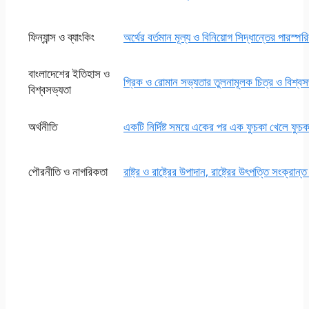
ফিন্যান্স ও ব্যাংকিং
অর্থের বর্তমান মূল্য ও বিনিয়ােগ সিদ্ধান্তের পারস্প
বাংলাদেশের ইতিহাস ও
গ্রিক ও রোমান সভ্যতার তুলনামূলক চিত্র ও বিশ্
বিশ্বসভ্যতা
অর্থনীতি
একটি নির্দিষ্ট সময়ে একের পর এক ফুচকা খেলে ফু
পৌরনীতি ও নাগরিকতা
রাষ্ট্র ও রাষ্ট্রের উপাদান, রাষ্ট্রের উৎপত্তি সংক্রা
এসএসসি এসাইনমেন্ট
২০২১ পদার্থবিজ্ঞান ৭ম
সপ্তাহ অ্যাসাইনমেন্ট
উত্তর সমাধান পিডিএফ