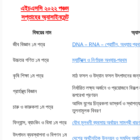
এইচএসসি ২০২২ পঞ্চম
সপ্তাহের অ্যাসাইনমেন্ট
বিষয়ের নাম
অ্যা
জীব বিজ্ঞান ১ম পত্র
DNA – RNA – প্রোটিন, অধ্যায় প্র
উচ্চতর গণিত ১ম পত্র
ম্যাট্রিক্স ও নির্ণায়ক অধ্যায়-প্রথম
কৃষি শিক্ষা ১ম পত্র
মাঠ ফসল ও উদ্যান ফসল উৎপাদনের জন্য প
নির্ধারিত লক্ষ্য অর্জনে ও প্রয়োজনে বিকল্
গ্রার্হস্থ্য বিজ্ঞান
রূপরেখা প্রণয়ন
আদিম যুগের চিত্রকলা ভাস্কর্য ও স্থাপত্য
চারু ও কারুকলা ১ম পত্র
তুলনামূলক বিবরণ
ফিন্যান্স, ব্যাংকিং ও বিমা ১ম পত্র
যৌথ মূলধনী ব্যবসায় অর্থায়ন সামগ্রী ধারণ
উৎপাদন ব্যবস্থাপনা ও বিপণন ১ম
দেশের অর্থনৈতিক উন্নয়ন ও সমৃদ্ধি অর্জ