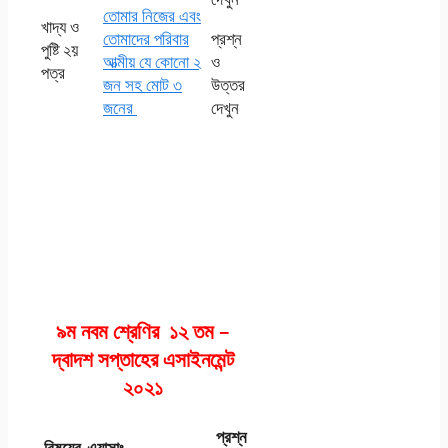
তােমার নিজের এবং
খাদ্য ও
তােমাদের পরিবার
প্রশ্ন
পুষ্টি ২য়
আত্মীয় যে কোনাে ২
ও
পত্র
জন সহ মােট ৩
উত্তর
জনের
দেখুন
এসএসসি এসাইনমেন্ট
২০২১ পদার্থবিজ্ঞান ৭ম
সপ্তাহ অ্যাসাইনমেন্ট
উত্তর সমাধান পিডিএফ
৯ম নবম শ্রেণির ১২ তম –
দ্বাদশ সপ্তাহের এসাইনমেন্ট
২০২১
প্রশ্ন
বিষয়ের
এ্যাসাঃ