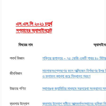
সপ্তাহ অ্যাসাইনমেন্ট
উত্তর সমাধান পিডিএফ
এস.এস.সি ২০২১ চতুর্থ
সপ্তাহের অ্যাসাইনমেন্ট
বিষয়ের নাম
অ্যাসাইনম
পদার্থ বিজ্ঞান
শক্তির রূপান্তর – ৭৫ কেজি একটি পাথর ৪০ মিটার
সালােকসংশ্লেষণের ফলে অক্সিজেন নির্গমণের উপর বিভ
জীববিজ্ঞান
ও ফলাফল ব্যাখ্যা করে সিদ্ধান্ত গ্রহণ
উচ্চতর গণিত
স্থানাঙ্ক জ্যামিতির মাধ্যমে সরলরেখা সংক্রান্ত স
ব্যবসায় উদ্যোগ
ব্যবসায় উদ্যোগ সৃষ্টিতে আত্মকর্মসংস্থানের ভূমিকা ন