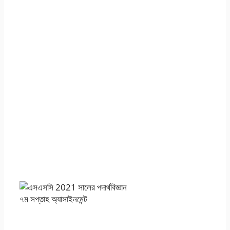
এসএসসি এসাইনমেন্ট
২০২১ পদার্থবিজ্ঞান ৭ম
সপ্তাহ অ্যাসাইনমেন্ট
উত্তর সমাধান পিডিএফ
। SSC
Assignment 2021
Physics 7th Week
Assignment
Answer 2021