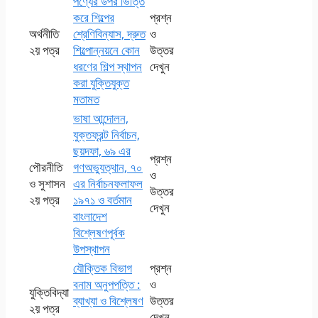
পণ্যের উপর ভিত্তি
করে শিল্পের
প্রশ্ন
অর্থনীতি
শ্রেণিবিন্যাস, দ্রুত
ও
২য় পত্র
শিল্পোন্নয়নে কোন
উত্তর
ধরণের শিল্প স্থাপন
দেখুন
করা যুক্তিযুক্ত
মতামত
ভাষা আন্দোলন,
যুক্তফ্রন্ট নির্বাচন,
ছয়দফা, ৬৯ এর
প্রশ্ন
পৌরনীতি
গণঅভ্যুত্থান, ৭০
ও
ও সুশাসন
এর নির্বাচনফলাফল
উত্তর
২য় পত্র
১৯৭১ ও বর্তমান
দেখুন
বাংলাদেশ
বিশ্লেষণপূর্বক
উপস্থাপন
যৌক্তিক বিভাগ
প্রশ্ন
বনাম অনুপপত্তি :
ও
যুক্তিবিদ্যা
ব্যাখ্যা ও বিশ্লেষণ
উত্তর
২য় পত্র
দেখুন