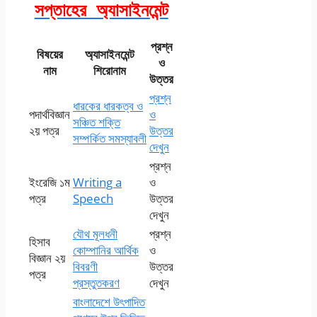
সপ্তাহের অ্যাসাইনমেন্ট
প্রশ্ন
বিষয়ের
অ্যাসাইনমেন্ট
ও
নাম
শিরোনাম
উত্তর
প্রশ্ন
ধারকের ধারকত্ব ও
পদার্থবিজ্ঞান
ও
সঞ্চিত শক্তি
২য় পত্র
উত্তর
সম্পর্কিত সমস্যাবলী
দেখুন
প্রশ্ন
ইংরেজি ১ম
Writing a
ও
পত্র
Speech
উত্তর
দেখুন
যৌথ মূলধনী
প্রশ্ন
হিসাব
কোম্পানির আর্থিক
ও
বিজ্ঞান ২য়
বিবরণী
উত্তর
পত্র
প্রস্তুতকরণ
দেখুন
বাংলাদেশে উৎপাদিত