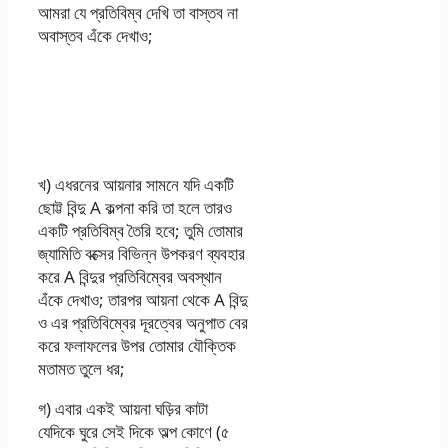
আমরা যে প্রতিবিম্ব দেখি তা বাস্তব না
অবাস্তব এঁকে দেখাও;
এসএসসি এসাইনমেন্ট ২০২১
পদার্থবিজ্ঞান ৭ম সপ্তাহ
অ্যাসাইনমেন্ট উত্তর
খ) এধরনের আয়নার সামনে যদি একটি
ছােট্ট বিন্দু A কল্পনা করি তা হলে তারও
একটি প্রতিবিম্ব তৈরি হবে; তুমি তােমার
জ্যামিতি বক্সের বিভিন্ন উপকরণ ব্যবহার
করে A বিন্দুর প্রতিবিম্বের অবস্থান
এঁকে দেখাও; তারপর আয়না থেকে A বিন্দু
ও এর প্রতিবিম্বের দূরত্বের অনুপাত বের
করে ফলাফলের উপর তােমার যৌক্তিক
মতামত তুলে ধর;
গ) এবার একই আয়না ঘড়ির কাটা
যেদিকে ঘুরে সেই দিকে অল্প কোণে (৫