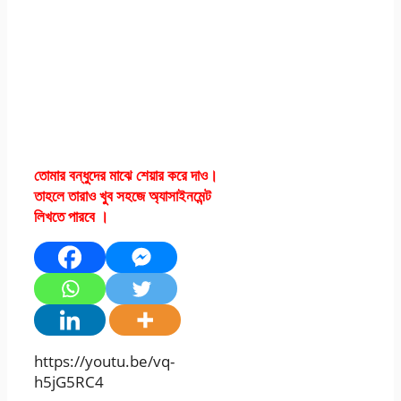
এসএসসি এসাইনমেন্ট
২০২১ পদার্থবিজ্ঞান ৭ম
সপ্তাহ অ্যাসাইনমেন্ট
উত্তর সমাধান পিডিএফ
তোমার বন্ধুদের মাঝে শেয়ার করে দাও।
তাহলে তারাও খুব সহজে অ্যাসাইনমেন্ট
লিখতে পারবে ।
https://youtu.be/vq-
h5jG5RC4