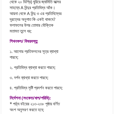
থেকে ২০ ডিগ্রি) ঘুরিয়ে জ্যামিতি বক্সের
সাহয্যে A বিন্দুর প্রতিবিম্ব আঁক।
আয়না থেকে A বিন্দু ও এর প্রতিবিম্বের
দূরত্বের অনুপাত কি একই থাকবে?
ফলাফলের উপর তােমার যৌক্তিক
মতামত তুলে ধর;
শিখনফল/ বিষয়বস্তু:
১. আলাের প্রতিফলনের সূত্র ব্যাখ্যা
পারবে;
২. প্রতিবিম্ব ব্যাখ্যা করতে পারবে;
৩. দর্পন ব্যাখ্যা করতে পারবে;
৪. প্রতিবিম্ব সৃষ্টি প্রদর্শন করতে পারবে;
নির্দেশনা (সংকেত/ধাপ/পরিধি):
* পাঠ্য বইয়ের ২১৩-২৩৮ পৃষ্ঠায় বর্ণিত
অংশ অনুসরণ করতে হবে;