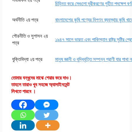
চিহ্নিত করে সেগুলো দূরীকরণের গৃহীত পদক্ষেপ বর্ণ
অর্থনীতি ২য় পত্র
বাংলাদেশের কৃষি পণ্যের বিপণন ব্যবস্থায় কৃষি খ
পৌরনীতি ও সুশাসন ২য়
১৯৪৭ সালে ভারত এবং পাকিস্তান রাষ্ট্র সৃষ্টির প্রে
পত্র
যুক্তিবিদ্যা ২য় পত্র
মানুষ জ্ঞানী ও বুদ্ধিবৃত্তি সম্পন্ন প্রাণী যার পাখা 
তোমার বন্ধুদের মাঝে শেয়ার করে দাও।
তাহলে তারাও খুব সহজে অ্যাসাইনমেন্ট
লিখতে পারবে ।