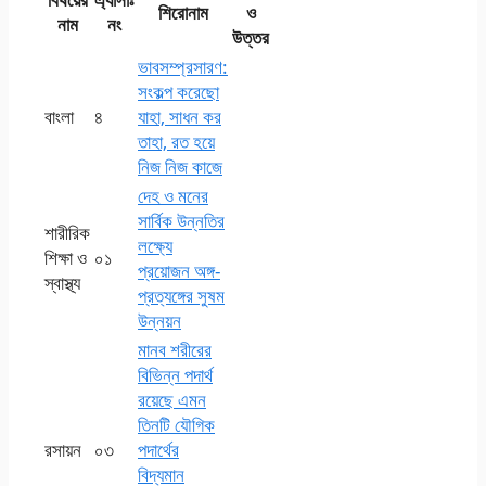
শিরোনাম
ও
নাম
নং
উত্তর
ভাবসম্প্রসারণ:
সংকল্প করেছো
বাংলা
৪
যাহা, সাধন কর
তাহা, রত হয়ে
নিজ নিজ কাজে
দেহ ও মনের
সার্বিক উন্নতির
শারীরিক
লক্ষ্যে
শিক্ষা ও
০১
প্রয়োজন অঙ্গ-
স্বাস্থ্য
প্রত্যঙ্গের সুষম
উন্নয়ন
মানব শরীরের
বিভিন্ন পদার্থ
রয়েছে এমন
তিনটি যৌগিক
রসায়ন
০৩
পদার্থের
বিদ্যমান