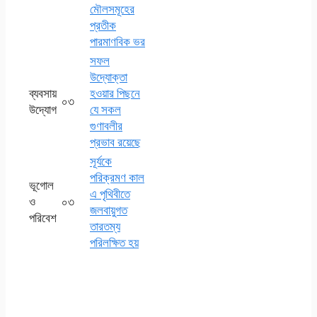
মৌলসমূহের
প্রতীক
পারমাণবিক ভর
সফল
উদ্যোক্তা
ব্যবসায়
হওয়ার পিছনে
০৩
উদ্যোগ
যে সকল
গুণাবলীর
প্রভাব রয়েছে
সূর্যকে
পরিক্রমণ কাল
ভূগোল
এ পৃথিবীতে
ও
০৩
জলবায়ুগত
পরিবেশ
তারতম্য
পরিলক্ষিত হয়
এসএসসি এসাইনমেন্ট
২০২১ পদার্থবিজ্ঞান ৭ম