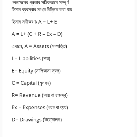
লেনদেনের প্রভাব সঠিকভাবে সম্পূর্ণ
হিসাব ব্যবস্থার মধ্যে চিহ্নিত করা যায়।
হিসাব সমীকরণঃ A = L+ E
A = L+ (C + R – Ex – D)
এখানে, A = Assets (সম্পত্তি)
L= Liabilities (দায়)
E= Equity (মালিকানা স্বত্ত্)
C = Capital (মূলধন)
R= Revenue (আয় বা রাজস্ব)
Ex = Expenses (খরচ বা ব্যয়)
D= Drawings (উত্তোলন)
এসএসসি দশম শ্রেণির