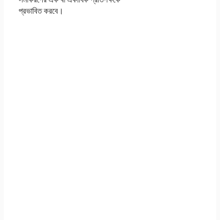
প্রভাবিত করবে।
এসএসসি দশম শ্রেণির
হিসাব বজ্ঞান ৬ষ্ঠ সপ্তাহের
এসাইনমেন্ট সমাধান ২০২১