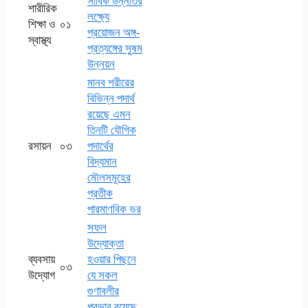
সার্বিক উন্নতির
শারীরিক
লক্ষ্যে
শিক্ষা ও
০১
প্রয়োজন অঙ্গ-
স্বাস্থ্য
প্রত্যঙ্গের সুষম
উন্নয়ন
মানব শরীরের
বিভিন্ন পদার্থ
রয়েছে এমন
তিনটি যৌগিক
রসায়ন
০৩
পদার্থের
বিদ্যমান
মৌলসমূহের
প্রতীক
পারমাণবিক ভর
সফল
উদ্যোক্তা
ব্যবসায়
হওয়ার পিছনে
০৩
উদ্যোগ
যে সকল
গুণাবলীর
প্রভাব রয়েছে