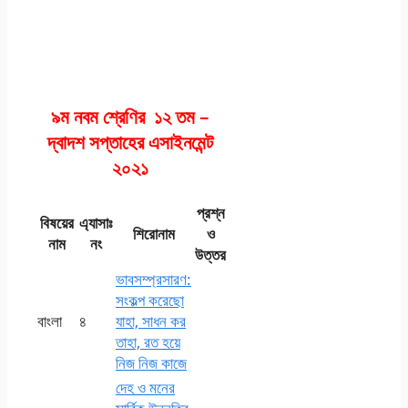
৯ম নবম শ্রেণির ১২ তম –
দ্বাদশ সপ্তাহের এসাইনমেন্ট
২০২১
প্রশ্ন
বিষয়ের
এ্যাসাঃ
শিরোনাম
ও
নাম
নং
উত্তর
ভাবসম্প্রসারণ:
সংকল্প করেছো
বাংলা
৪
যাহা, সাধন কর
তাহা, রত হয়ে
নিজ নিজ কাজে
দেহ ও মনের