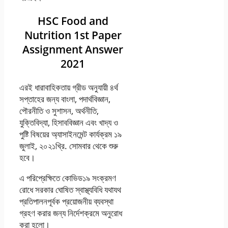
HSC Food and
Nutrition 1st Paper
Assignment Answer
2021
এরই ধারাবাহিকতায় গ্রীড অনুযায়ী ৪র্থ
সপ্তাহের জন্য বাংলা, পদার্থবিজ্ঞান,
পৌরনীতি ও সুশাসন, অর্থনীতি,
যুক্তিবিদ্যা, হিসাববিজ্ঞান এবং খাদ্য ও
পুষ্টি বিষয়ের অ্যাসাইনমেন্ট কার্যক্রম ১৯
জুলাই, ২০২১খ্রি. সােমবার থেকে শুরু
হবে।
এ পরিপ্রেক্ষিতে কোভিড১৯ সংক্রমণ
রােধে সরকার ঘােষিত স্বাস্থ্যবিধি যথাযথ
প্রতিপালনপূর্বক প্রয়ােজনীয় ব্যবস্থা
গ্রহণ করার জন্য নির্দেশক্রমে অনুরােধ
করা হলাে।