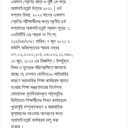
একাদশ শ্রেণির খাদ্য ও পুষ্টি ১ম পত্র
অ্যাসাইনমেন্ট উত্তর ২০২১ | ৪র্থ
সপ্তাহ বিষয়: ২০২২ সালের একাদশ
শ্রেণির পরীক্ষার্থীদের জন্য প্রণীত ৪র্থ
সপ্তাহের অ্যাসাইনমেন্ট প্রদান সূত্র: ১.
এনসিটিবি এর স্মারক নং শি:শা:
২২২/৯৪/৯৭৮; তারিখ- ৭ জুন ২০২১ ২.
মাউশি অধিদপ্তরের স্মারক নম্বর
৩৭.০২.০০০০,১০৫.০৬.০০১.২১.৩৯০,
১৩ জুন, ২০২১ এর বিজ্ঞপ্তি। উপর্যুক্ত
বিষয় ও সুত্রের পরিপ্রেক্ষিতে জানানাে
যাচ্ছে যে, চলমান কোভিড১৯ অতিমারির
কারণে স্বাভাবিক শিক্ষা কার্যক্রম ব্যহত
হওয়ায় শিক্ষা মন্ত্রণালয়ের নির্দেশনা
মােতাবেক পুনর্বিন্যাসকৃত পাঠ্যসূচির
ভিত্তিতে শিক্ষার্থীদের শিখন কার্যক্রমে
পুরােপুরি সম্পৃক্তকরণ ও ধারাবাহিক
মূল্যায়নের আওতায় আনয়নের জন্য
অ্যাসাইনমেন্ট কার্যক্রম চালু করা
হয়েছে।