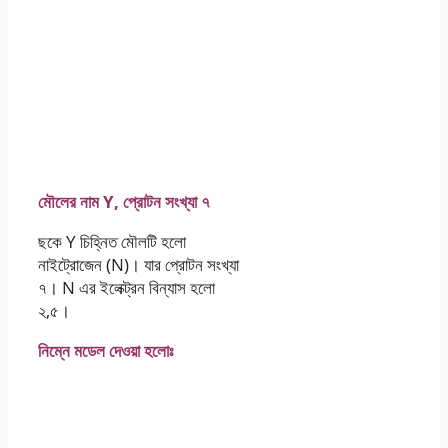
মৌলের নাম Y, প্রােটন সংখ্যা ৭
ছকে Y চিহ্নিত মৌলটি হলাে
নাইট্রোজেন (N)। যার প্রােটন সংখ্যা
৭। N এর ইলেক্ট্রন বিন্যাস হলাে
২,৫।
নিম্নে মডেল দেওয়া হলােঃ