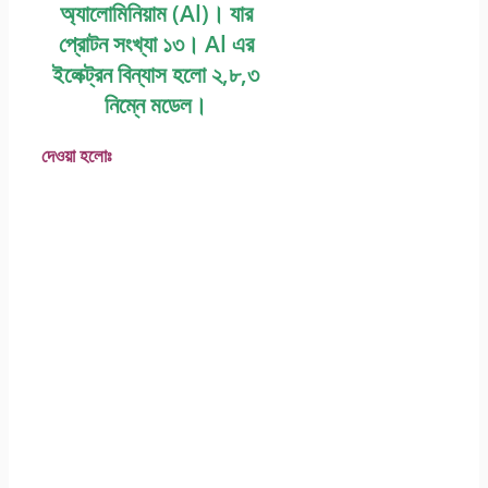
অ্যালােমিনিয়াম (Al)। যার
প্রােটন সংখ্যা ১৩। Al এর
ইলেক্ট্রন বিন্যাস হলাে ২,৮,৩
নিম্নে মডেল।
দেওয়া হলােঃ