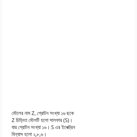
মৌলের নাম Z, প্রােটন সংখ্যা ১৬ ছকে
Z চিহ্নিত মৌলটি হলাে সালফার (S)।
যার প্রােটন সংখ্যা ১৬। S এর ইলেক্ট্রন
বিন্যাস হলাে ২,৮,৬।