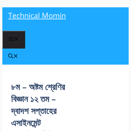
Skip
Technical Momin
to
content
Menu
৮ম – অষ্টম শ্রেণির
বিজ্ঞান ১২ তম –
দ্বাদশ সপ্তাহের
এসাইনমেন্ট