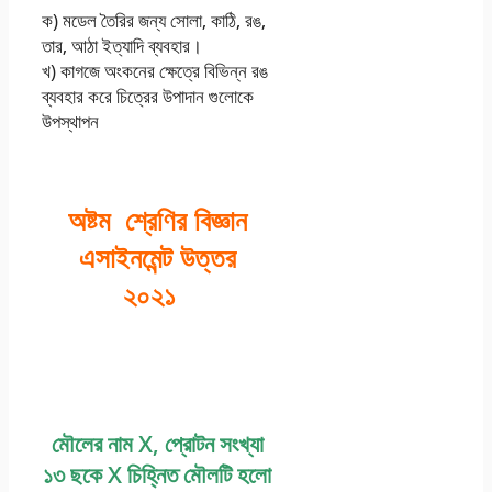
ক) মডেল তৈরির জন্য সােলা, কাঠি, রঙ,
তার, আঠা ইত্যাদি ব্যবহার।
খ) কাগজে অংকনের ক্ষেত্রে বিভিন্ন রঙ
ব্যবহার করে চিত্রের উপাদান গুলােকে
উপস্থাপন
অষ্টম শ্রেণির বিজ্ঞান
এসাইনমেন্ট উত্তর
২০২১
মৌলের নাম X, প্রােটন সংখ্যা
১৩ ছকে X চিহ্নিত মৌলটি হলাে