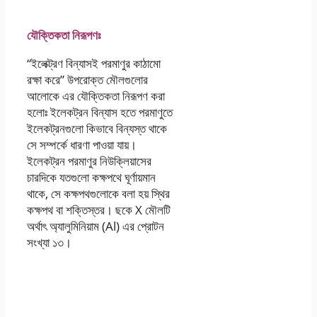
যৌক্তিকতা নিরূপণঃ
“ইলেক্ট্রণ বিন্যাসই পরমাণুর কাঠামাে
রক্ষা করে” উপরােক্ত মৌলগুলাের
আলােকে এর যৌক্তিকতা নিরূপণ করা
হলােঃ ইলেকট্রন বিন্যাস হতে পরমাণুতে
ইলেকট্রনগুলাে কিভাবে বিন্যস্ত থাকে
সে সম্পর্কে ধারণা পাওয়া যায়।
ইলেকট্রন পরমাণুর নিউক্লিয়াসের
চারদিকে যতগুলাে কক্ষপথে ঘূর্ণায়মান
থাকে, সে কক্ষপথগুলােকে বলা হয় স্থির
কক্ষপথ বা শক্তিস্তর। ছকে X মৌলটি
অর্থাৎ অ্যালুমিনিয়াম (Al) এর প্রােটন
সংখ্যা ১৩।
অষ্টম শ্রেণির বিজ্ঞান এসাইনমেন্ট
উত্তর ২০২১