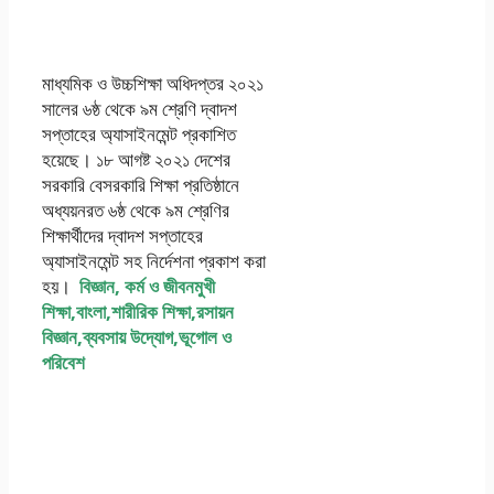
Class 8 Science
Assignment Answer 2021
মাধ্যমিক ও উচ্চশিক্ষা অধিদপ্তর ২০২১
সালের ৬ষ্ঠ থেকে ৯ম শ্রেণি দ্বাদশ
সপ্তাহের অ্যাসাইনমেন্ট প্রকাশিত
হয়েছে। ১৮ আগষ্ট ২০২১ দেশের
সরকারি বেসরকারি শিক্ষা প্রতিষ্ঠানে
অধ্যয়নরত ৬ষ্ঠ থেকে ৯ম শ্রেণির
শিক্ষার্থীদের দ্বাদশ সপ্তাহের
অ্যাসাইনমেন্ট সহ নির্দেশনা প্রকাশ করা
হয়।
বিজ্ঞান, কর্ম ও জীবনমুখী
শিক্ষা,বাংলা,শারীরিক শিক্ষা,রসায়ন
বিজ্ঞান,ব্যবসায় উদ্যোগ,ভূগোল ও
পরিবেশ
৮ম – অষ্টম শ্রেণির বিজ্ঞান
এসাইনমেন্ট ২০২১ উত্তর
PDF Download