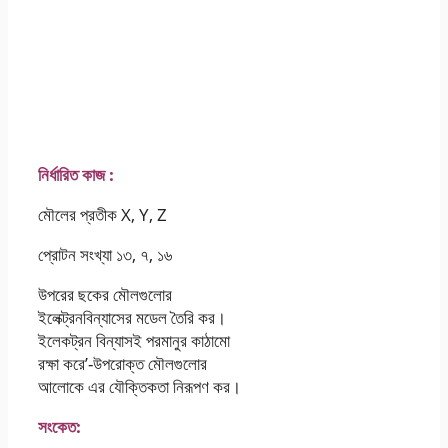
অষ্টম শ্রেণির বিজ্ঞান ১২ তম-
দ্বাদশ সপ্তাহের এসাইনমেন্ট
২০২১
নির্ধারিত কাজ :
মৌলের প্রতীক X, Y, Z
প্রোটন সংখ্যা ১৩, ৭, ১৬
উপরের ছকের মৌলগুলাের
ইলেক্ট্রনবিন্যাসের মডেল তৈরি কর।
ইলেকট্রন বিন্যাসই পরমানুর কাঠামাে
রক্ষা করে’-উপরােক্ত মৌলগুলাের
আলােকে এর যৌক্তিকতা নিরূপণ কর।
সংকেত: