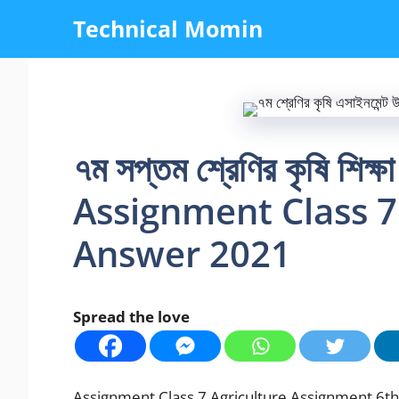
Skip
Technical Momin
to
content
৭ম সপ্তম শ্রেণির কৃষি শিক্
Assignment Class 7
Answer 2021
Spread the love
Assignment Class 7 Agriculture Assignment 6th