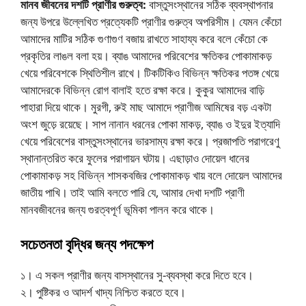
মানব জীবনের দশটি প্রাণীর গুরুত্ব:
বাস্তুসংস্থানের সঠিক ব্যবস্থাপনার
জন্য উপরে উল্লেখিত প্রত্যেকটি প্রাণীর গুরুত্ব অপরিসীম। যেমন কেঁচো
আমাদের মাটির সঠিক গুণাগুণ বজায় রাখতে সাহায্য করে বলে কেঁচো কে
প্রকৃতির লাঙল বলা হয়। ব্যাঙ আমাদের পরিবেশের ক্ষতিকর পােকামাকড়
খেয়ে পরিবেশকে স্থিতিশীল রাখে। টিকটিকিও বিভিন্ন ক্ষতিকর পতঙ্গ খেয়ে
আমাদেরকে বিভিন্ন রোগ বালাই হতে রক্ষা করে। কুকুর আমাদের বাড়ি
পাহারা দিয়ে থাকে। মুরগী, রুই মাছ আমাদে প্রাণীজ আমিষের বড় একটা
অংশ জুড়ে রয়েছে। সাপ নানান ধরনের পােকা মাকড়, ব্যাঙ ও ইদুর ইত্যাদি
খেয়ে পরিবেশের বাস্তুসংস্থানের ভারসাম্য রক্ষা করে। প্রজাপতি পরাগরেণু
স্থানান্তরিত করে ফুলের পরাগায়ন ঘটায়। এছাড়াও দোয়েল ধানের
পোকামাকড় সহ বিভিন্ন শাসকবজির পােকামাকড় খায় বলে দোয়েল আমাদের
জাতীয় পাখি। তাই আমি বলতে পারি যে, আমার দেখা দশটি প্রাণী
মানবজীবনের জন্য গুরত্বপূর্ণ ভূমিকা পালন করে থাকে।
সচেতনতা বৃদ্ধির জন্য পদক্ষেপ
১। এ সকল প্রাণীর জন্য বাসস্থানের সু-ব্যবস্থা করে দিতে হবে।
২। পুষ্টিকর ও আদর্শ খাদ্য নিশ্চিত করতে হবে।