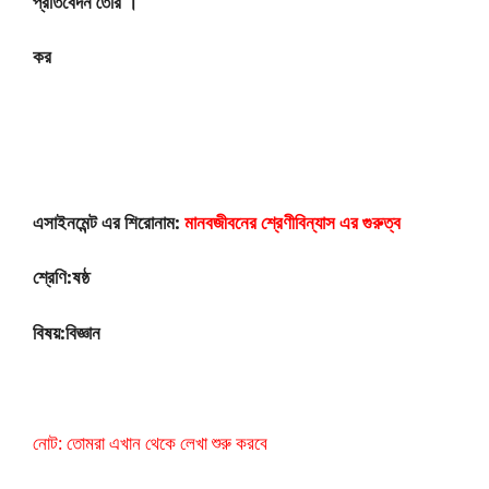
প্রতিবেদন তৈরি ।
কর
এসাইনমেন্ট এর শিরোনাম:
মানবজীবনের শ্রেণীবিন্যাস এর গুরুত্ব
শ্রেণি:ষষ্ঠ
বিষয়:বিজ্ঞান
নোট: তোমরা এখান থেকে লেখা শুরু করবে