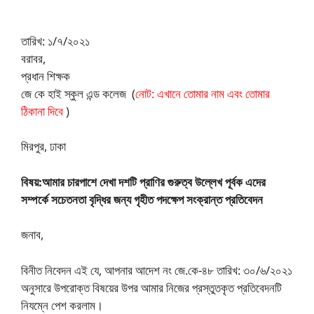
তারিখ: ১/৭/২০২১
বরাবর,
প্রধান শিক্ষক
জে কে হাই স্কুল এন্ড কলেজ (
নোট: এখানে তোমার নাম এবং তোমার
ঠিকানা দিবে
)
মিরপুর, ঢাকা
বিষয়:আমার চারপাশে দেখা দশটি প্রাণির গুরুত্ব উল্লেখ পূর্বক এদের
সম্পর্কে সচেতনতা বৃদ্ধির জন্য গৃহীত পদক্ষেপ সংক্রান্ত প্রতিবেদন
জনাব,
বিনীত নিবেদন এই যে, আপনার আদেশ নং জে.কে-৪৮ তারিখ: ৩০/৬/২০২১
অনুসারে উপরােক্ত বিষয়ের উপর আমার নিজের প্রস্তুতকৃত প্রতিবেদনটি
নিযম্নে পেশ করলাম।