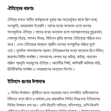
ঐতিহ্যের ধারণাঃ
ঐতিহ্য বলতে অতীত কর্মকান্ডকে বুঝায় যার অন্তর্ভুক্ত থাকে শিল্প ভাষা,
সংস্কৃতি, খাদ্যভ্যাস ইত্যাদি। তাদের মধ্যে অন্যতম হলাে বাংলার
সাংস্কৃতিক ঐতিহ্য। তাদের মধ্যে অন্যতম হলাে মহাস্থানগড়ের পুন্ড্রবর্ধন,
সােমপুর বিহার, শালবন বিহার, বিভিন্ন মন্দির বাংলার ঐতিহ্যের পরিচয় বহন
করে। এসব ঐতিহ্যের মাধ্যমে প্রাচীন বাংলার সংস্কৃতির পরিচয় ফুটে
ওঠে। মুসলিম শাসনামলের প্রধান ঐতিহ্যগুলাের মধ্যে অন্যতম ছিল বিভিন্
জায়গায় নির্মিত মসজিদ। লালবাগের কেল্লা বড় কাটরা, কাটরা, আহসান
মঞ্জিল প্রভৃতি মধ্যযুগের ঐতিহ্য। আর্মেনীয় গির্জা, কালিয়াটি জমিদার বাড়ি,
চিনিটিকগির মসজিদ এ সময়কালের অন্যতম নিদর্শন।
ইতিহাস রচনার উপাদানঃ
১. লিখিত উপাদান: পূথিবীতে মানব সভ্যতার সাথে সম্পর্কিত অতীতকালের
বিভিন্ন সত্য ঘটনা ও কর্মকাণ্ডের ধারাবাহিক লিখিত বিবরণকে ইতিহাসের
লিখিত উপাদান বলা হয়। দেশি-বিদেশি সাহিত্য, দলিলপত্র, দেশি-বিদেশি