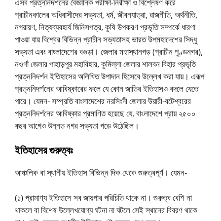
এসব প্রত্ননিদর্শনের বৈজ্ঞানিক পরীক্ষা-নিরীক্ষা ও বিশ্লেষণ করে
প্রাচীনকালের অধিবাসীদের সভ্যতা, ধর্ম, জীবনযাত্রা, রাজনীতি, অর্থনীতি,
নগরায়ণ, নিত্যব্যবহার্য জিনিসপত্র, কুষি উপকরণ প্রভৃতি সম্পর্কে ধারণা
পাওয়া যায় বিশ্বের বিভিন্ন প্রাচীন সভ্যতাসহ ভারত উপমহাদেশের সিদ্ধু
সভ্যতা এবং বাংলাদেশের বগুড়া। জেলার মহাস্থানগড় (প্রাচীন পুণ্ডনগর),
নওগাঁ জেলার পাহাড়পুর মহাবিহার, কুমিল্লা জেলার শালবন বিহার প্রভৃতি
প্রত্ননিদর্শন ইতিহাসের অলিখিত উপাদান হিসেবে উল্লেখ করা যায়। এরূপ
প্রত্ননিদর্শনের আবিষ্কারের ফলে যে কোন জাতির ইতিহাসও বদলে যেতে
পারে। যেমন- সম্প্রতি বাংলাদেশের নরসিংদী জেলার উয়ারী-বটেশ্বরের
প্রত্ননিদর্শনের আবিষ্কার প্রমাণিত হয়েছে যে, বাংলাদেশে প্রায় ২৫০০
বছর আগেও উন্নত নগর সভ্যতা গড়ে উঠেছিল।
ইতিহাসের গুরুত্বঃ
আঞ্চলিক বা স্থানীয় ইতিহাস বিভিন্ন দিক থেকে গুরুত্বপূর্ণ। যেমন-
(১) প্রামাণ্য ইতিহাসে সব জায়গার পরিচিতি থাকে না। গুরুত্ব বেশি না
থাকলে বা বিশেষ উল্লেখযােগ্য ঘটনা না ঘটলে সেই স্থানের বিবরণ থাকে