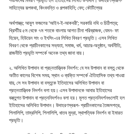
পর্যটকদের বিবরণ প্রভৃতি হল ইতিহাসের লিখিত উপাদান। উদাহরণস্বরূপ-
সাহিত্যের রূপকথা, কিংবদন্তি ও গল্পকাহিনি; বেদ; কৌটিল্যের
অর্থশাস্ত্র; আবুল ফজলের ‘আইন-ই-আকবরী’; সরকারি নথি ও চিঠিপত্র;
খ্রিস্টীয় ৫ম থেকে ৭ম শতকে বাংলায় আগত চীনা পরিব্রাজক, যেমন- ফা
হিয়েন, হিউয়েন সাং ও ইৎসিং-এর লিখিত বিবরণ প্রভৃতি। এসব লিখিত
বিবরণ থেকে প্রাচীনকালের সভ্যতা, সমাজ, ধর্ম, আচার-অনুষ্ঠান, অর্থনীতি,
রাজনীতি প্রভৃতি সম্পর্কে অনেক তথ্য জানা যায়।
২. অলিখিত উপাদান বা প্রচ্নতাত্ত্বিক নিদর্শন: যে সব উপাদান বা বস্তু থেকে
অতীত কালের বিশেষ সময়, স্থান ও ব্যক্তি সম্পর্কে ঐতিহাসিক তথ্য পাওয়া
যায়, সে সব উপাদান বা বস্তুকে ইতিহাসের অলিখিত উপাদান বা
প্রত্নতাত্ত্বিক নিদর্শন বলা হয়। এসব উপাদানকে আবার ইতিহাসের
বস্ত্তুগত উপাদান বা প্রত্ননিদর্শনও বলা হয়। মূলত প্রত্ননিদর্শনগুলােই হল
ইতিহাসের অলিখিত উপাদান। উদাহরণস্বরূপ- প্রাচীনকালের তৈজসপত্র,
শিলালিপি, তাম্রলিপি, শিলালিপি, ধাতব মুদ্রা, স্থাপত্যিক নিদর্শন বা ইমারত
প্রভৃতি।