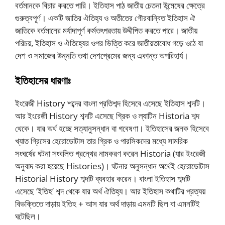
বর্তমানকে বিচার করতে পারি। ইতিহাস পাঠ জাতীয় চেতনা উন্মেষের ক্ষেত্রে
গুরুত্বপূর্ণ। একটি জাতির ঐতিহ্য ও অতীতের গৌরবান্বিত ইতিহাস ঐ
জাতিকে বর্তমানের মর্যাদাপূর্ণ কর্মতৎপরতায় উদ্দীপিত করতে পারে। জাতীয়
পরিচয়, ইতিহাস ও ঐতিহ্যের ওপর ভিত্তি করে জাতীয়তাবােধ গড়ে ওঠে যা
দেশ ও সমাজের উন্নতি তথা দেশপ্রেমের জন্য একান্ত অপরিহার্য।
ইতিহাসের ধারণাঃ
ইংরেজী History শব্দের বাংলা প্রতিশব্দ হিসেবে এসেছে ইতিহাস শব্দটি।
আর ইংরেজী History শব্দটি এসেছে গ্রিক ও ল্যাটিন Historia শব্দ
থেকে। যার অর্থ হচ্ছে সত্যানুসন্ধান বা গবেষণা। ইতিহাসের জনক হিসেবে
খ্যাত গ্রিসের হেরােডােটাস তার গ্রিক ও পারসিকদের মধ্যে সামরিক
সংঘর্ষের ঘটনা সংবলিত গ্রন্থের নামকরণ করেন Historia (যার ইংরেজী
অনুবাদ করা হয়েছে Histories)। ঘটনার অনুসন্ধান অর্থেই হেরােডােটাস
Historial History শব্দটি ব্যবহার করেন। বাংলা ইতিহাস শব্দটি
এসেছে ‘ইতিহ’ শব্দ থেকে যার অর্থ ঐতিহ্য। আর ইতিহাস কথাটির প্রত্যয়
বিভক্তিতে দাড়ায় ইতিহ + আস যার অর্থ দাড়ায় এমনটি ছিল বা এমনটিই
ঘটেছিল।