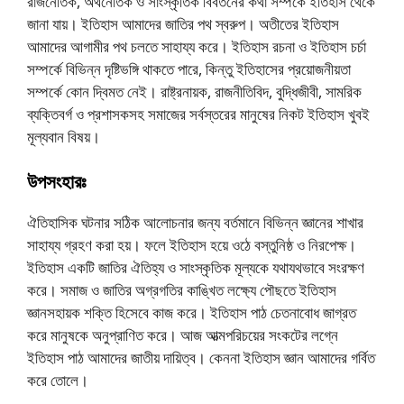
রাজনৈতিক, অর্থনৈতিক ও সাংস্কৃতিক বিবর্তনের কথা সম্পর্কে ইতিহাস থেকে
জানা যায়। ইতিহাস আমাদের জাতির পথ স্বরুপ। অতীতের ইতিহাস
আমাদের আগামীর পথ চলতে সাহায্য করে। ইতিহাস রচনা ও ইতিহাস চর্চা
সম্পর্কে বিভিন্ন দৃষ্টিভঙ্গি থাকতে পারে, কিন্তু ইতিহাসের প্রয়ােজনীয়তা
সম্পর্কে কোন দ্বিমত নেই। রাষ্ট্রনায়ক, রাজনীতিবিদ, বুদ্ধিজীবী, সামরিক
ব্যক্তিবর্গ ও প্রশাসকসহ সমাজের সর্বস্তরের মানুষের নিকট ইতিহাস খুবই
মূল্যবান বিষয়।
উপসংহারঃ
ঐতিহাসিক ঘটনার সঠিক আলােচনার জন্য বর্তমানে বিভিন্ন জ্ঞানের শাখার
সাহায্য গ্রহণ করা হয়। ফলে ইতিহাস হয়ে ওঠে বস্তুনিষ্ঠ ও নিরপেক্ষ।
ইতিহাস একটি জাতির ঐতিহ্য ও সাংস্কৃতিক মূল্যকে যথাযথভাবে সংরক্ষণ
করে। সমাজ ও জাতির অগ্রগতির কাঙ্খিত লক্ষ্যে পৌছতে ইতিহাস
জ্ঞানসহায়ক শক্তি হিসেবে কাজ করে। ইতিহাস পাঠ চেতনাবােধ জাগ্রত
করে মানুষকে অনুপ্রাণিত করে। আজ আত্মপরিচয়ের সংকটের লগ্নে
ইতিহাস পাঠ আমাদের জাতীয় দায়িত্ব। কেননা ইতিহাস জ্ঞান আমাদের গর্বিত
করে তােলে।