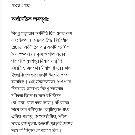
পাওয়া গেছে।
অর্থনৈতিক অবস্থাঃ
সিন্ধু সভ্যতার অর্থনীতি ছিল মূলত কৃষি
এবং উৎপন্ন ফসলের উপর নির্ভরশীল।
তাছাড়া অর্থনীতির আর একটি বড় দিক
ছিল পশুপালন। কৃষি ও পশুপালনের
পাশাপাশি মৃৎপাত্র নির্মাণ ধাতুশিল্প
বয়নশিল্প, অলংকার নির্মাণ পাথরের কাজ
ইত্যাদিতেও তারা যথেষ্ট উন্নতি লাভ
করেছিল। এই উন্নতমানের শিল্প পণ্য
বিক্রয়ের উদ্দেশ্যে সিন্ধু সভ্যতার
বণিকরা বিদেশের সঙ্গে বাণিজ্যিক
যােগাযােগ রক্ষা করে চলত। বণিকদের
সাথে আফগানিস্তান বেলুচিস্তান মধ্য
এশিয়া পারস্য, মেসােপটেমিয়া, দক্ষিণ
ভারত রাজপুতনা, গুজরাট প্রভৃতি দেশের
সঙ্গে বাণিজ্যিক যােগাযােগ ছিল।