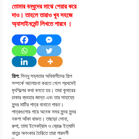
তোমার বন্ধুদের মাঝে শেয়ার করে
দাও। তাহলে তারাও খুব সহজে
অ্যাসাইনমেন্ট লিখতে পারবে ।
শিল্প:
সিন্ধু সভ্যতার অধিবাসীদের শিল্প
সম্পর্কে আলােচনা করতে গেলে প্রথমেই
মৃৎশিল্পের কথা বলতে হয়। তারা কুমারের
চাকার ব্যবহার জান্ত এবং তার সাহায্যে
সুন্দর মাটির পাত্র বানাতে পারত।
পাত্রগুলাের গায়ে অনেক সময় সুন্দর সুন্দর
নকশা আঁকা থাকত। তাছাড়া সােনা,
রুপা, তামা ইলেকট্রাম ও ব্রোঞ্জ ইত্যাদি
ধাতুর অলংকার তৈরিতে তারা পারদর্শী