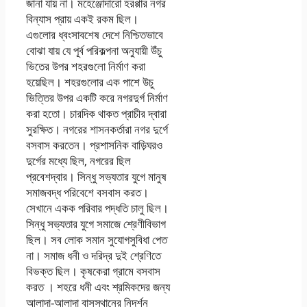
জানা যায় না। মহেঞ্জোদারাে হরপ্পার নগর
বিন্যাস প্রায় একই রকম ছিল।
এগুলাের ধ্বংসাবশেষ দেশে নিশ্চিতভাবে
বােঝা যায় যে পূর্ব পরিকল্পনা অনুযায়ী উঁচু
ভিতের উপর শহরগুলাে নির্মাণ করা
হয়েছিল। শহরগুলাের এক পাশে উচু
ভিত্তির উপর একটি করে নগরদুর্গ নির্মাণ
করা হতাে। চারদিক থাকত প্রাচীর দ্বারা
সুরক্ষিত। নগরের শাসনকর্তারা নগর দুর্গে
বসবাস করতেন। প্রশাসনিক বাড়িঘরও
দুর্গের মধ্যে ছিল, নগরের ছিল
প্রবেশদ্বার। সিন্ধু সভ্যতার যুগে মানুষ
সমাজবদ্ধ পরিবেশে বসবাস করত।
সেখানে একক পরিবার পদ্ধতি চালু ছিল।
সিন্ধু সভ্যতার যুগে সমাজে শ্রেণীবিভাগ
ছিল। সব লােক সমান সুযােগসুবিধা পেত
না। সমাজ ধনী ও দরিদ্র দুই শ্রেণিতে
বিভক্ত ছিল। কৃষকেরা গ্রামে বসবাস
করত । শহরে ধনী এবং শ্রমিকদের জন্য
আলাদা-আলাদা বাসস্থানের নিদর্শন