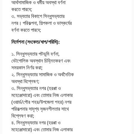
আর্থসামাজিক ও ধর্মীয় অবস্থা বর্ণনা
করতে পারবে;
৩. সভ্যতার বিকাশে সিন্ধুসভ্যতার
নগর। পরিকল্পনা, শিল্পকলা ও ভাস্কর্যের
বর্ণনা করতে পারবে;
নির্দেশনা (সংকেত/ধাপ/পরিধি):
১. সিন্ধুসভ্যতার পটভূমি বর্ণনা,
ভৌগােলিক অবস্থান চিহ্নিতকরণ এবং
সময়কাল নির্ণয় করা;
২. সিন্ধুসভ্যতার সামাজিক ও অর্থনৈতিক
অবস্থা বিশ্লেষণ;
৩. সিন্ধুসভ্যতার নগর (হরপ্পা ও
মহেঞ্জোদারাে) এবং তােমার নিজ এলাকার
(ওয়ার্ড/পৌর শহর/উপজেলা শহর) নগর
পরিকল্পনার সাদৃশ্য সৃজনশীলতার সাথে
বিশ্লেষণ করা;
৪. সিন্ধুসভ্যতার নগর (হরপ্পা ও
মহেঞ্জোদারাে) এবং তােমার নিজ এলাকার