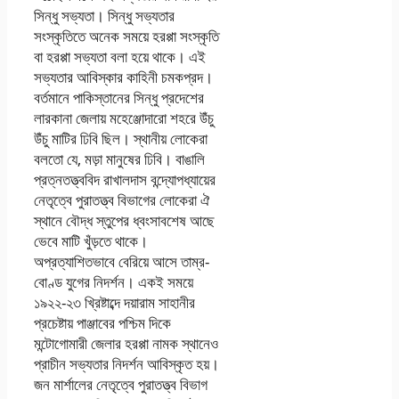
সিন্ধু সভ্যতা। সিন্ধু সভ্যতার
সংস্কৃতিতে অনেক সময়ে হরপ্পা সংস্কৃতি
বা হরপ্পা সভ্যতা বলা হয়ে থাকে। এই
সভ্যতার আবিস্কার কাহিনী চমকপ্রদ।
বর্তমানে পাকিস্তানের সিন্ধু প্রদেশের
লারকানা জেলায় মহেঞ্জোদারাে শহরে উঁচু
উঁচু মাটির ঢিবি ছিল। স্থানীয় লােকেরা
বলতাে যে, মড়া মানুষের ঢিবি। বাঙালি
প্রত্নতত্ত্ববিদ রাখালদাস বন্দ্যোপধ্যায়ের
নেতৃত্বে পুরাতত্ত্ব বিভাগের লােকেরা ঐ
স্থানে বৌদ্ধ স্তুপের ধ্বংসাবশেষ আছে
ভেবে মাটি খুঁড়তে থাকে।
অপ্রত্যাশিতভাবে বেরিয়ে আসে তাম্র-
বােণ্ড যুগের নিদর্শন। একই সময়ে
১৯২২-২৩ খ্রিষ্টাব্দে দয়ারাম সাহানীর
প্রচেষ্টায় পাঞ্জাবের পশ্চিম দিকে
মন্টোগােমারী জেলার হরপ্পা নামক স্থানেও
প্রাচীন সভ্যতার নিদর্শন আবিস্কৃত হয়।
জন মার্শালের নেতৃত্বে পুরাতত্ত্ব বিভাগ