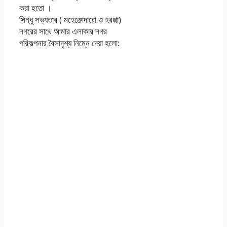
করা হতাে ।
সিন্ধু সভ্যতার ( মহেঞ্জোদারাে ও হরপ্পা)
নগরের সাথে আমার এলাকার নগর
পরিকল্পনার বৈসাদৃশ্য নিম্নে দেয়া হলাে: