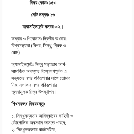
বিষয় কোডঃ ১৫৩
মোট নম্বরঃ ১৬
অ্যাসাইনমেন্ট নম্বর-০২।
অধ্যায় ও শিরােনামঃ দ্বিতীয় অধ্যায়:
বিশ্বসভ্যতা (মিশর, সিন্ধু, গ্রিক ও
রােম)
অ্যাসাইনমেন্টঃ সিন্ধু সভ্যতার আর্থ-
সামাজিক অবস্থার বিশ্লেষণপূর্বক এ
সভ্যতার নগর পরিকল্পনার সাথে তােমার
নিজ এলাকার নগর পরিকল্পনার
তুলনামূলক চিত্র উপস্থাপন।
শিখনফল/ বিষয়বস্তুঃ
১. সিন্ধুসভ্যতার আবিষ্কারের কাহিনী ও
ভৌগােলিক অবস্থান জানতে পারবে;
২. সিন্ধুসভ্যতার রাজনৈতিক,