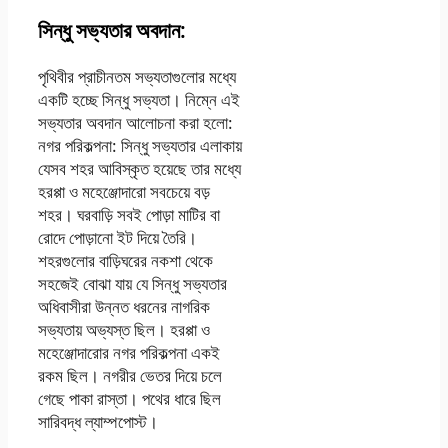
সিন্ধু সভ্যতার অবদান:
পৃথিবীর প্রাচীনতম সভ্যতাগুলাের মধ্যে
একটি হচ্ছে সিন্ধু সভ্যতা। নিম্নে এই
সভ্যতার অবদান আলােচনা করা হলাে:
নগর পরিকল্পনা: সিন্ধু সভ্যতার এলাকায়
যেসব শহর আবিস্কৃত হয়েছে তার মধ্যে
হরপ্পা ও মহেঞ্জোদারাে সবচেয়ে বড়
শহর। ঘরবাড়ি সবই পােড়া মাটির বা
রােদে পােড়ানাে ইট দিয়ে তৈরি।
শহরগুলাের বাড়িঘরের নকশা থেকে
সহজেই বােঝা যায় যে সিন্ধু সভ্যতার
অধিবাসীরা উন্নত ধরনের নাগরিক
সভ্যতায় অভ্যস্ত ছিল। হরপ্পা ও
মহেঞ্জোদারাের নগর পরিকল্পনা একই
রকম ছিল। নগরীর ভেতর দিয়ে চলে
গেছে পাকা রাস্তা। পথের ধারে ছিল
সারিবদ্ধ ল্যাম্পপােস্ট।